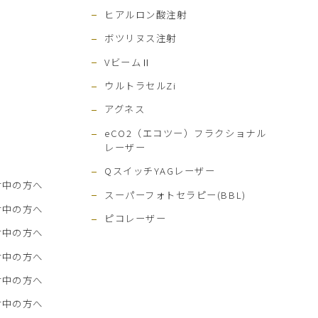
ヒアルロン酸注射
ボツリヌス注射
VビームⅡ
ウルトラセルZi
アグネス
eCO2（エコツー）フラクショナル
レーザー
QスイッチYAGレーザー
討中の方へ
スーパーフォトセラピー(BBL)
討中の方へ
ピコレーザー
討中の方へ
討中の方へ
討中の方へ
討中の方へ