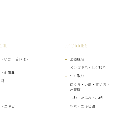
RAL
WORRIES
ろ・いぼ・首いぼ・
医療脱毛
腫
メンズ脱毛・ヒゲ脱毛
ざ・血管腫
シミ取り
手術
ほくろ・いぼ・首いぼ・
ビ
汗管腫
ど
しわ・たるみ・小顔
び・ニキビ
毛穴・ニキビ跡