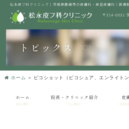
松永皮フ科クリニック｜茨城県鹿嶋市の皮膚科・美容皮膚科｜医療
〒314-0031
トピックス
TOPICS
ホーム
＞
ピコショット（ピコシュア、エンライト
ホーム
院長・クリニック紹介
皮
HOME
CLINIC
GEN