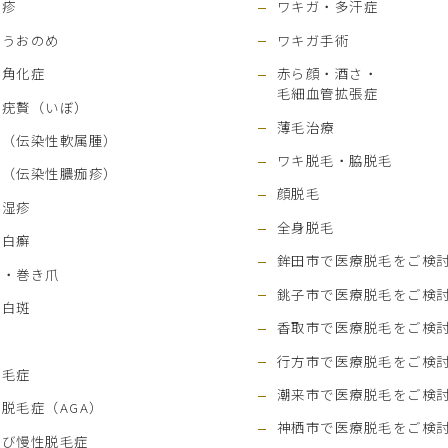
疱疹
ワキガ・多汗症
・うおのめ
ワキガ手術
性角化症
赤ら顔・酒さ・
毛細血管拡張症
性疣贅（いぼ）
薄毛治療
ぼ（伝染性軟属腫）
ワキ脱毛・脇脱毛
ひ（伝染性膿痂疹）
顔脱毛
の湿疹
全身脱毛
・白癬
鉾田市で
医療脱毛をご検
爪・巻き爪
銚子市で
医療脱毛をご検
性白斑
香取市で
医療脱毛をご検
行方市で
医療脱毛をご検
脱毛症
潮来市で医療脱毛をご検
脱毛症（AGA）
神栖市で医療脱毛をご検
のび慢性脱毛症