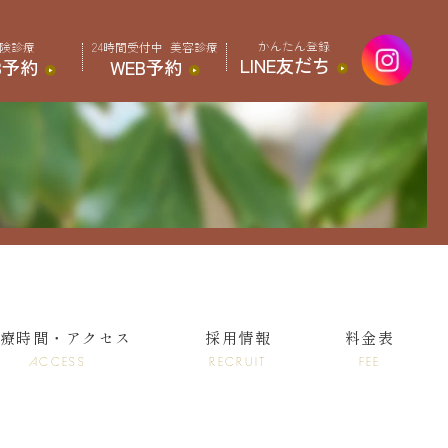
かんたん登録
険診療
24時間受付中
美容診療
LINE友だち
B予約
WEB予約
療時間・アクセス
採用情報
料金表
ACCESS
RECRUIT
FEE