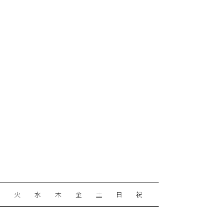
月
火
水
木
金
土
日
祝