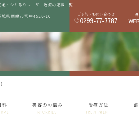
脱毛・シミ取りレーザー治療の記事一覧
ご予約・お問い合わせ
保
 茨城県鹿嶋市宮中4526-10
0299-77-7787
WE
ン）
膚科
美容のお悩み
治療方法
診
ERAL
WORRIES
TREATMENT