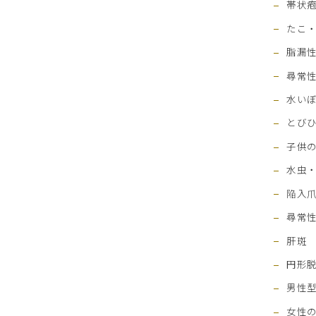
帯状
たこ
脂漏
尋常
水い
とび
子供
水虫
陥入
尋常
肝斑
円形
男性型
女性