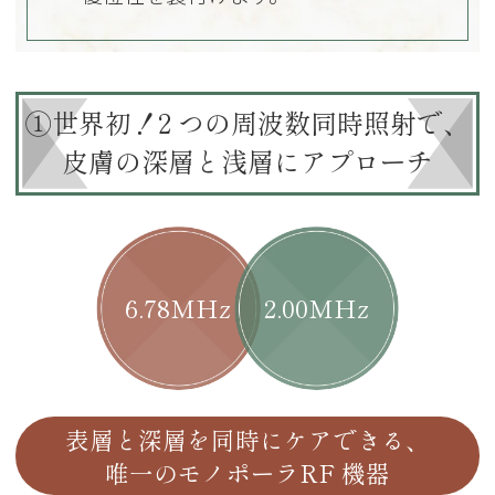
①世界初！2 つの周波数同時照射で、
皮膚の深層と浅層にアプローチ
6.78MHz
2.00MHz
表層と深層を同時にケアできる、
唯一のモノポーラRF 機器