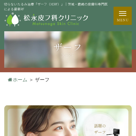
切らないたるみ治療「ザーフ（XERF）」｜茨城・鹿嶋の皮膚科専門医
による最新RF
ザーフ
XERF
ホーム
＞
ザーフ